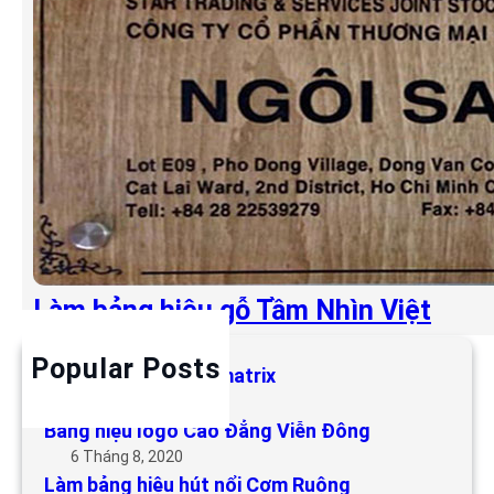
Làm bảng hiệu gỗ Tầm Nhìn Việt
Popular Posts
Làm bảng hiệu LED matrix
6 Tháng 5, 2019
Bảng hiệu logo Cao Đẳng Viễn Đông
6 Tháng 8, 2020
Làm bảng hiệu hút nổi Cơm Ruộng