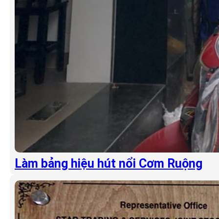
Làm bảng hiệu hút nổi Cơm Ruộng