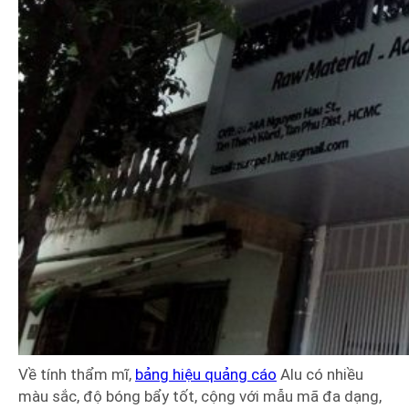
Về tính thẩm mĩ,
bảng hiệu quảng cáo
Alu có nhiều
màu sắc, độ bóng bẩy tốt, cộng với mẫu mã đa dạng,