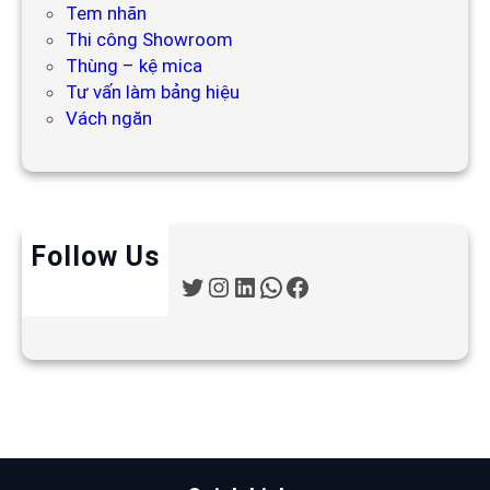
Tem nhãn
Thi công Showroom
Thùng – kệ mica
Tư vấn làm bảng hiệu
Vách ngăn
Follow Us
T
I
L
W
F
w
n
i
h
a
i
s
n
a
c
t
t
k
t
e
t
a
e
s
b
e
g
d
A
o
r
r
I
p
o
a
n
p
k
m