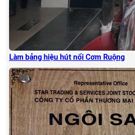
Làm bảng hiệu hút nổi Cơm Ruộng