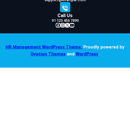
Call Us
91 123 456 7890
Facebook
Instagram
X
YouTube
HR Management WordPress Theme.
Proudly powered by
Ovation Themes
and
WordPress
.