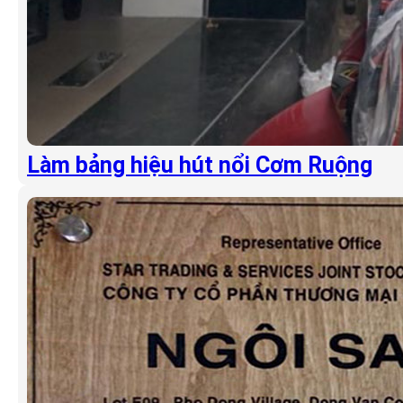
Làm bảng hiệu hút nổi Cơm Ruộng