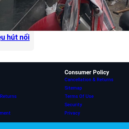
u hút nổi
Consumer Policy
Cancellation & Returns
Sitemap
 Returns
Terms Of Use
Security
ement
Privacy