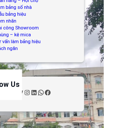
an hàng – Hội chợ
àm bảng số nhà
u bảng hiệu
em nhãn
hi công Showroom
ùng – kệ mica
 vấn làm bảng hiệu
ách ngăn
low Us
T
I
L
W
F
w
n
i
h
a
i
s
n
a
c
t
t
k
t
e
t
a
e
s
b
e
g
d
A
o