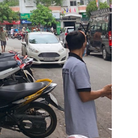
r
r
I
p
o
a
n
p
k
m