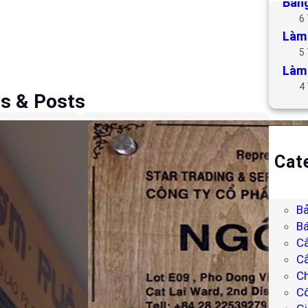
Bảng
6
Làm 
5
Làm 
4
es & Posts
Cat
B
Bả
Bả
Bá
C
Cắ
Ch
C