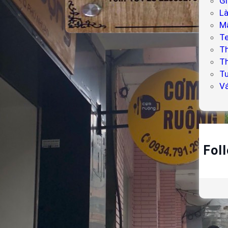
Gi
L
Mẫ
T
Làm bảng hiệu gỗ Tầm
T
Nhìn Việt
Th
Tư
V
Fol