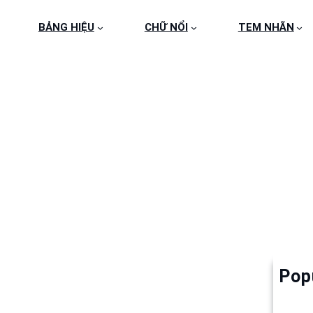
BẢNG HIỆU
CHỮ NỔI
TEM NHÃN
CANHLOAN
Pop
Làm 
6