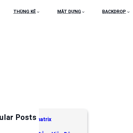
THÙNG KỆ
MẶT DỰNG
BACKDROP
ular Posts
bảng hiệu LED matrix
 Tháng 5, 2019