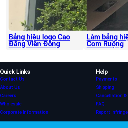
Bảng hiệu logo Cao
Làm bảng hiệ
Đẳng Viễn Đông
Cơm Ruộng
Quick Links
Help
Contact Us
Payments
About Us
Shipping
Careers
Cancellation &
Wholesale
FAQ
Corporate Information
Report Infring