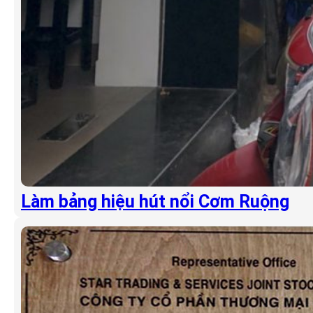
Làm bảng hiệu hút nổi Cơm Ruộng