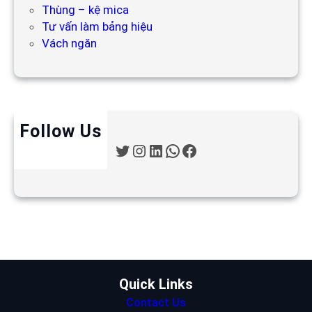
Thùng – kệ mica
Tư vấn làm bảng hiệu
Vách ngăn
Follow Us
T
I
L
W
F
w
n
i
h
a
i
s
n
a
c
t
t
k
t
e
t
a
e
s
b
e
g
d
A
o
r
r
I
p
o
a
n
p
k
m
Quick Links
Contact Us