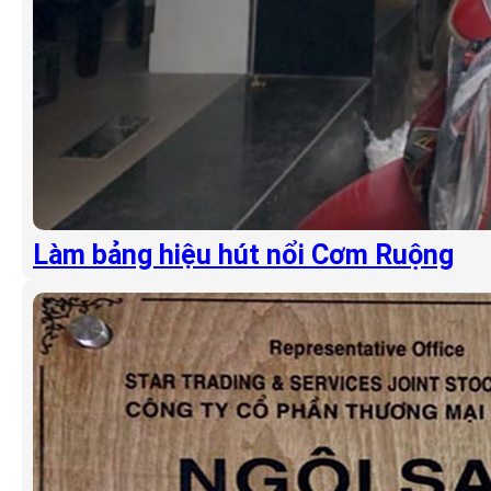
Làm bảng hiệu hút nổi Cơm Ruộng