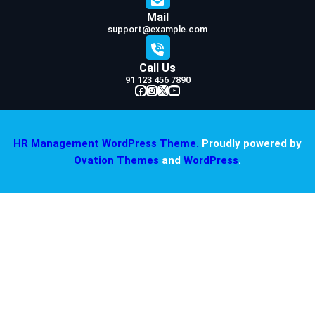
Mail
support@example.com
Call Us
91 123 456 7890
Facebook
Instagram
X
YouTube
HR Management WordPress Theme.
Proudly powered by
Ovation Themes
and
WordPress
.