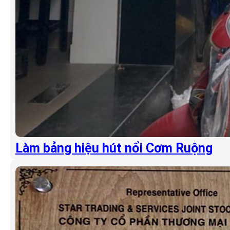
Làm bảng hiệu hút nổi Cơm Ruộng