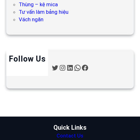
Thùng – kệ mica
Tư vấn làm bảng hiệu
Vách ngăn
Follow Us
T
I
L
W
F
w
n
i
h
a
i
s
n
a
c
t
t
k
t
e
t
a
e
s
b
e
g
d
A
o
r
r
I
p
o
a
n
p
k
m
Quick Links
Contact Us