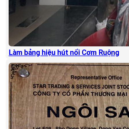
Làm bảng hiệu hút nổi Cơm Ruộng