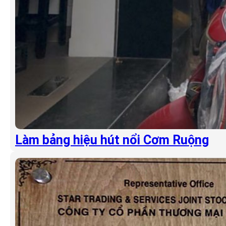
Làm bảng hiệu hút nổi Cơm Ruộng