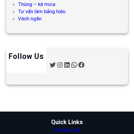
Thùng – kệ mica
Tư vấn làm bảng hiệu
Vách ngăn
Follow Us
T
I
L
W
F
w
n
i
h
a
i
s
n
a
c
t
t
k
t
e
t
a
e
s
b
e
g
d
A
o
r
r
I
p
o
a
n
p
k
m
Quick Links
Contact Us