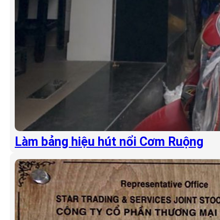
Làm bảng hiệu hút nổi Cơm Ruộng