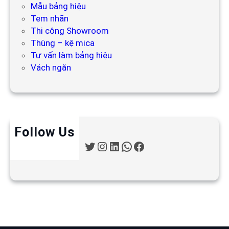
Mẫu bảng hiệu
Tem nhãn
Thi công Showroom
Thùng – kệ mica
Tư vấn làm bảng hiệu
Vách ngăn
Follow Us
T
I
L
W
F
w
n
i
h
a
i
s
n
a
c
t
t
k
t
e
t
a
e
s
b
e
g
d
A
o
r
r
I
p
o
a
n
p
k