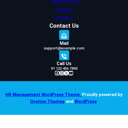
Terms Of Use
Security
Privacy
Contact Us
Mail
support@example.com
Call Us
91 123 456 7890
Facebook
Instagram
X
YouTube
HR Management WordPress Theme.
Proudly powered by
Ovation Themes
and
WordPress
.