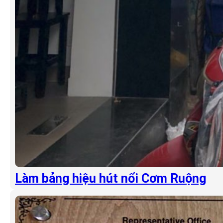
Làm bảng hiệu hút nổi Cơm Ruộng