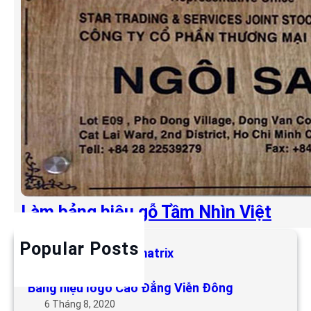
Làm bảng hiệu gỗ Tầm Nhìn Việt
Popular Posts
Làm bảng hiệu LED matrix
6 Tháng 5, 2019
Bảng hiệu logo Cao Đẳng Viễn Đông
6 Tháng 8, 2020