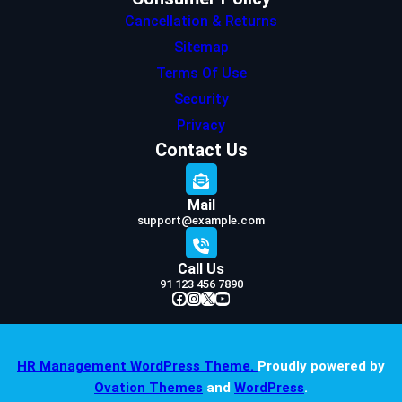
Cancellation & Returns
Sitemap
Terms Of Use
Security
Privacy
Contact Us
Mail
support@example.com
Call Us
91 123 456 7890
Facebook
Instagram
X
YouTube
HR Management WordPress Theme.
Proudly powered by
Ovation Themes
and
WordPress
.