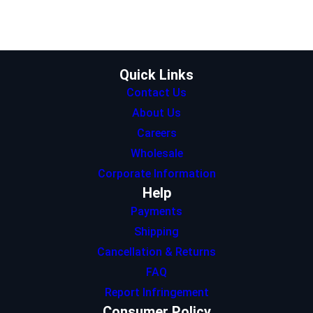
t
a
e
s
b
e
g
d
A
o
r
r
I
p
o
a
n
p
k
m
Quick Links
Contact Us
About Us
Careers
Wholesale
Corporate Information
Help
Payments
Shipping
Cancellation & Returns
FAQ
Report Infringement
Consumer Policy