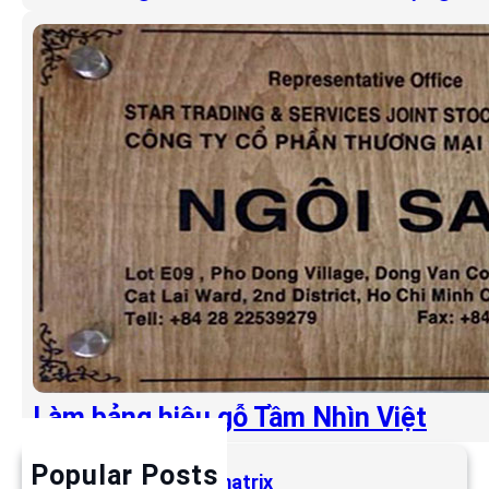
Làm bảng hiệu gỗ Tầm Nhìn Việt
Popular Posts
Làm bảng hiệu LED matrix