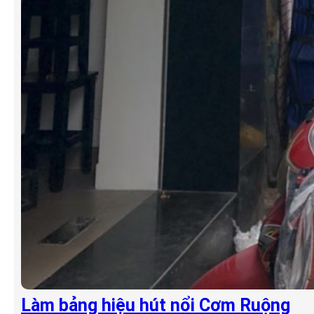
Làm bảng hiệu hút nổi Cơm Ruộng