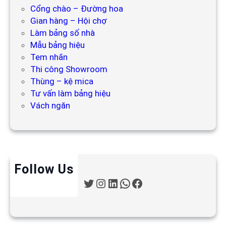
Cổng chào – Đường hoa
Gian hàng – Hội chợ
Làm bảng số nhà
Mẫu bảng hiệu
Tem nhãn
Thi công Showroom
Thùng – kệ mica
Tư vấn làm bảng hiệu
Vách ngăn
Follow Us
T
I
L
W
F
w
n
i
h
a
i
s
n
a
c
t
t
k
t
e