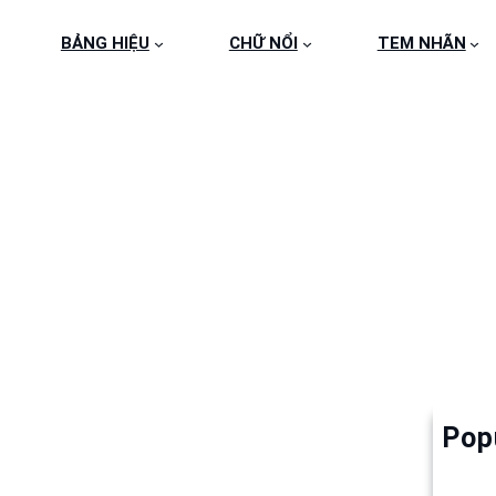
BẢNG HIỆU
CHỮ NỔI
TEM NHÃN
_20150808_103421
Pop
Làm 
6