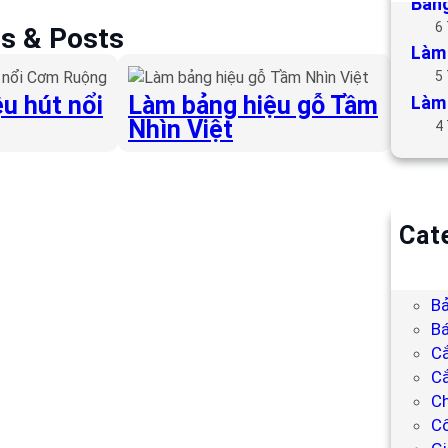
Bảng
6
es & Posts
Làm 
5
u hút nổi
Làm bảng hiệu gỗ Tầm
Làm 
Nhìn Việt
4
Cat
B
Bả
Bả
Bá
C
Cắ
Ch
C