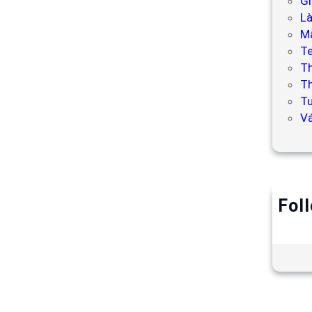
Gi
L
Mẫ
T
T
Th
Tư
V
Fol