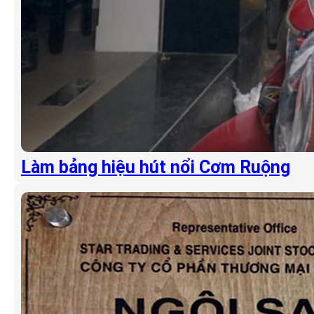
Làm bảng hiệu hút nổi Cơm Ruộng