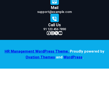
Mail
support@example.com
Call Us
91 123 456 7890
Facebook
Instagram
X
YouTube
HR Management WordPress Theme.
Proudly powered by
Ovation Themes
and
WordPress
.