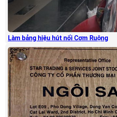
Làm bảng hiệu hút nổi Cơm Ruộng