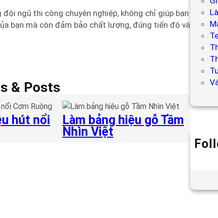
Gi
L
 đội ngũ thi công chuyên nghiệp, không chỉ giúp bạn
Mẫ
 của bạn mà còn đảm bảo chất lượng, đúng tiến độ và
T
T
Th
Tư
V
es & Posts
u hút nổi
Làm bảng hiệu gỗ Tầm
Nhìn Việt
Fol