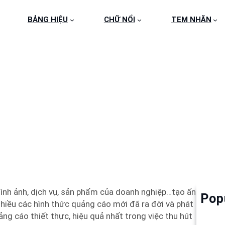
BẢNG HIỆU
CHỮ NỔI
TEM NHÃN
ỆU CHỮ NỔI MICA UY T
ình ảnh, dịch vụ, sản phẩm của doanh nghiệp…tạo ấn
Pop
Làm 
hiều các hình thức quảng cáo mới đã ra đời và phát
6
ảng cáo thiết thực, hiệu quả nhất trong việc thu hút