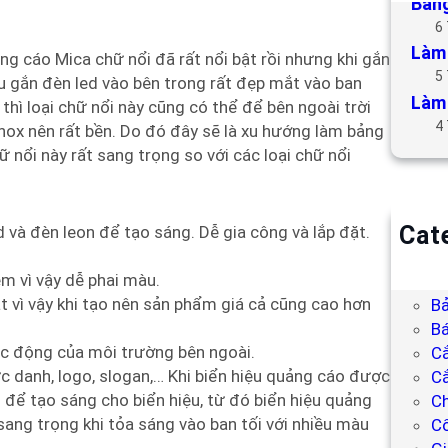
Bảng
6
Làm 
ng cáo Mica chữ nổi đã rất nổi bật rồi nhưng khi gắn
5
iệu gắn đèn led vào bên trong rất đẹp mắt vào ban
Làm 
hì loại chữ nổi này cũng có thể để bên ngoài trời
4
inox nên rất bền. Do đó đây sẽ là xu hướng làm bảng
hữ nổi này rất sang trọng so với các loại chữ nổi
Cat
 và đèn leon để tạo sáng. Dễ gia công và lắp đặt.
B
ém vì vậy dễ phai màu.
Bả
ắt vì vậy khi tạo nên sản phẩm giá cả cũng cao hơn
Bả
Bá
ác động của môi trường bên ngoài.
C
ức danh, logo, slogan,… Khi biển hiệu quảng cáo được
Cắ
d để tạo sáng cho biển hiệu, từ đó biển hiệu quảng
Ch
 sang trọng khi tỏa sáng vào ban tối với nhiều màu
C