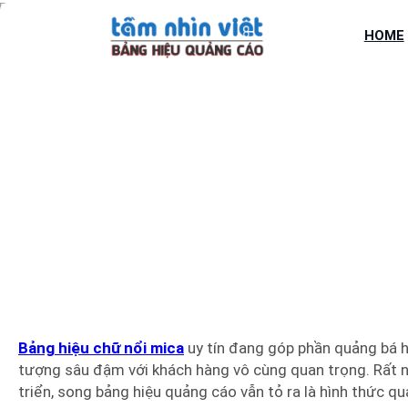
Chuyển
đến
HOME
phần
nội
dung
BẢNG HI
Bảng hiệu chữ nổi mica
uy tín đang góp phần quảng bá h
tượng sâu đậm với khách hàng vô cùng quan trọng. Rất n
triển, song bảng hiệu quảng cáo vẫn tỏ ra là hình thức qu