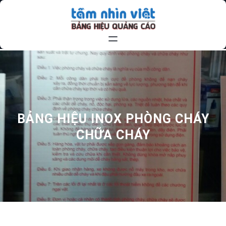
Chuyển
đến
phần
nội
dung
BẢNG HIỆU INOX PHÒNG CHÁY
CHỮA CHÁY