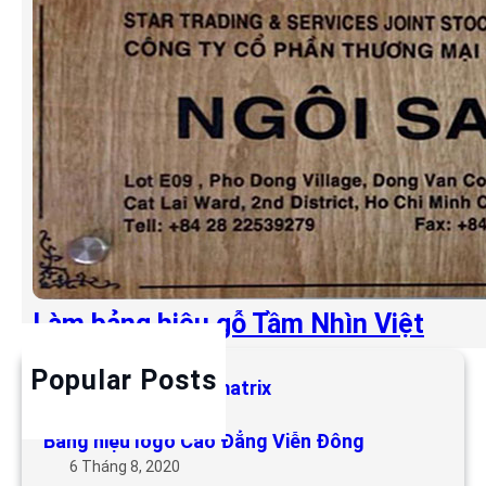
Làm bảng hiệu gỗ Tầm Nhìn Việt
Popular Posts
Làm bảng hiệu LED matrix
6 Tháng 5, 2019
Bảng hiệu logo Cao Đẳng Viễn Đông
6 Tháng 8, 2020