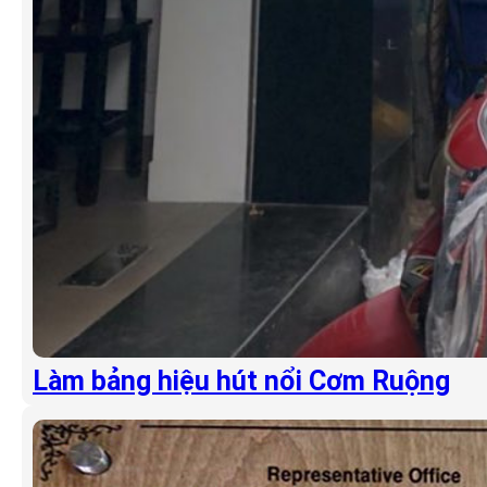
Làm bảng hiệu hút nổi Cơm Ruộng