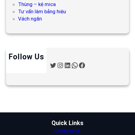
Thùng – kệ mica
Tư vấn làm bảng hiệu
Vách ngăn
Follow Us
T
I
L
W
F
w
n
i
h
a
i
s
n
a
c
t
t
k
t
e
t
a
e
s
b
e
g
d
A
o
r
r
I
p
o
a
n
p
k
m
Quick Links
Contact Us