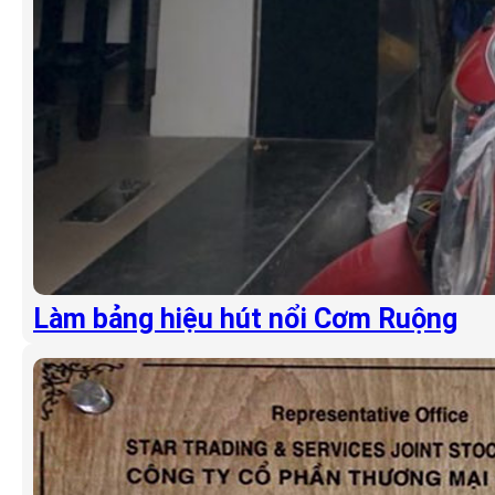
Làm bảng hiệu hút nổi Cơm Ruộng