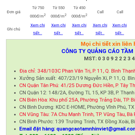
Từ 750
Từ 550
Từ 450
Đơn giá
Call
Call
2
2
2
000đ/m
000đ/m
000đ/m
Xem chi
Xem chi
Xem chi
Xem chi
Xem chi
Ghi chú
tiết…
tiết…
tiết…
tiết…
tiết…
Mọi chi tiết xin liên 
CÔNG TY QUẢNG CÁO TẦM 
MST: 0 3 0 9 2 2 2 3 4
Địa chỉ: 348/103C Phan Văn Trị, P. 11, Q. Bình Thạn
Xưởng Sản xuất: 407/23/19 Nguyễn Xí, P. 11, Q. Bì
CN Quận Tân Phú: 41/25 Dương Đức Hiền, P. Tây Th
CN Quận 12: 148/2A, Đường TL 15, KP 3B, P. Thạnh
CN Biên Hòa: Khu phố 25A, Phường Trảng Dài, TP. B
CN Bình Dương: KDC E-HOME, Phường Vĩnh Phú, TX
CN Vũng Tàu: 7A Chu Mạnh Trinh, TP. Vũng Tàu, Bà 
CN Bình Phước: 139 Trường Trinh, TX Đồng Xoài, B
Email đặt hàng: quangcaotamnhinviet@gmail.co