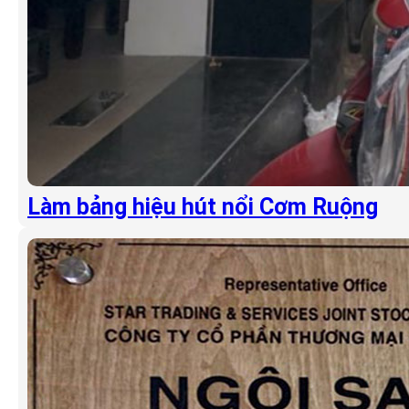
Làm bảng hiệu hút nổi Cơm Ruộng