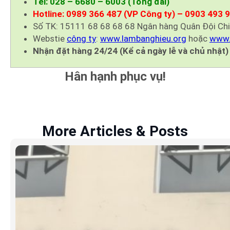
Tel: 028 – 6680 – 6003 (Tổng đài)
Hotline: 0989 366 487 (VP Công ty) – 0903 493 
Số TK: 15111 68 68 68 68 Ngân hàng Quân Đội Ch
Webstie
công ty
:
www.lambanghieu.org
hoặc
www.
Nhận đặt hàng 24/24 (Kể cả ngày lễ và chủ nhật)
Hân hạnh phục vụ!
More Articles & Posts