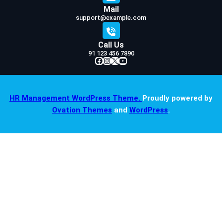
Mail
support@example.com
Call Us
91 123 456 7890
Facebook
Instagram
X
YouTube
HR Management WordPress Theme.
Proudly powered by
Ovation Themes
and
WordPress
.