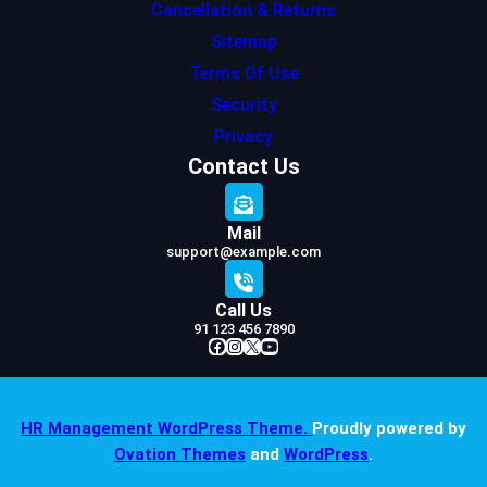
Cancellation & Returns
Sitemap
Terms Of Use
Security
Privacy
Contact Us
Mail
support@example.com
Call Us
91 123 456 7890
Facebook
Instagram
X
YouTube
HR Management WordPress Theme.
Proudly powered by
Ovation Themes
and
WordPress
.