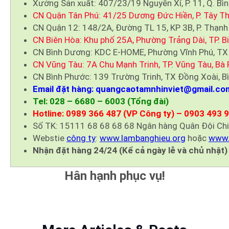
Xưởng Sản xuất: 407/23/19 Nguyễn Xí, P. 11, Q. Bì
CN Quận Tân Phú: 41/25 Dương Đức Hiền, P. Tây Th
CN Quận 12: 148/2A, Đường TL 15, KP 3B, P. Thạnh
CN Biên Hòa: Khu phố 25A, Phường Trảng Dài, TP. B
CN Bình Dương: KDC E-HOME, Phường Vĩnh Phú, TX
CN Vũng Tàu: 7A Chu Mạnh Trinh, TP. Vũng Tàu, Bà 
CN Bình Phước: 139 Trường Trinh, TX Đồng Xoài, B
Email đặt hàng: quangcaotamnhinviet@gmail.co
Tel: 028 – 6680 – 6003 (Tổng đài)
Hotline: 0989 366 487 (VP Công ty) – 0903 493 
Số TK: 15111 68 68 68 68 Ngân hàng Quân Đội Ch
Webstie
công ty
:
www.lambanghieu.org
hoặc
www.
Nhận đặt hàng 24/24 (Kể cả ngày lễ và chủ nhật)
Hân hạnh phục vụ!