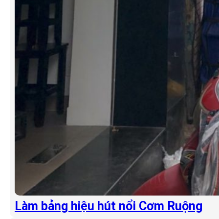
Làm bảng hiệu hút nổi Cơm Ruộng