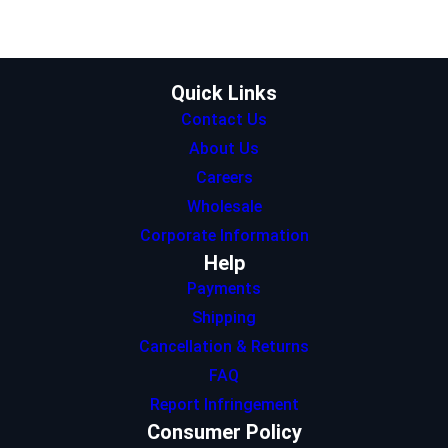
e
g
d
A
o
r
r
I
p
o
a
n
p
k
m
Quick Links
Contact Us
About Us
Careers
Wholesale
Corporate Information
Help
Payments
Shipping
Cancellation & Returns
FAQ
Report Infringement
Consumer Policy