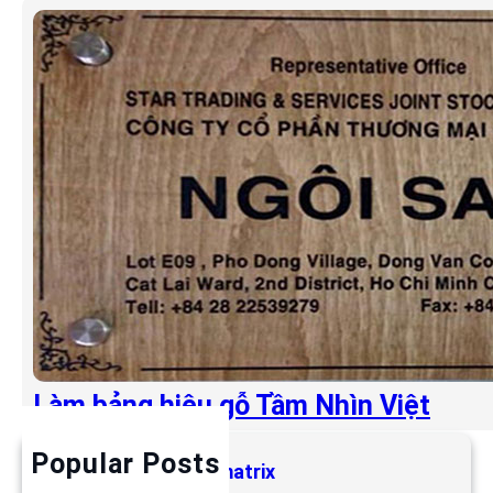
Làm bảng hiệu gỗ Tầm Nhìn Việt
Popular Posts
Làm bảng hiệu LED matrix