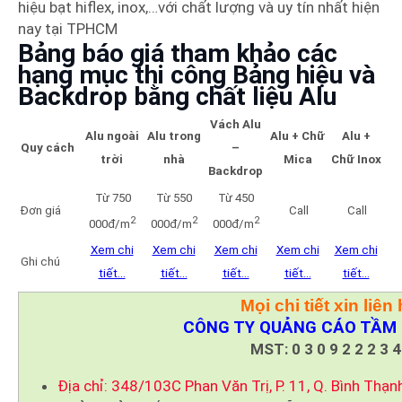
hiệu bạt hiflex, inox,…với chất lượng và uy tín nhất hiện
nay tại TPHCM
Bảng báo giá tham khảo các
hạng mục thi công Bảng hiệu và
Backdrop bằng chất liệu Alu
Vách Alu
Alu ngoài
Alu trong
Alu + Chữ
Alu +
Quy cách
–
trời
nhà
Mica
Chữ Inox
Backdrop
Từ 750
Từ 550
Từ 450
Đơn giá
Call
Call
2
2
2
000đ/m
000đ/m
000đ/m
Xem chi
Xem chi
Xem chi
Xem chi
Xem chi
Ghi chú
tiết…
tiết…
tiết…
tiết…
tiết…
Mọi chi tiết xin liên 
CÔNG TY QUẢNG CÁO TẦM 
MST: 0 3 0 9 2 2 2 3 4
Địa chỉ: 348/103C Phan Văn Trị, P. 11, Q. Bình Thạn