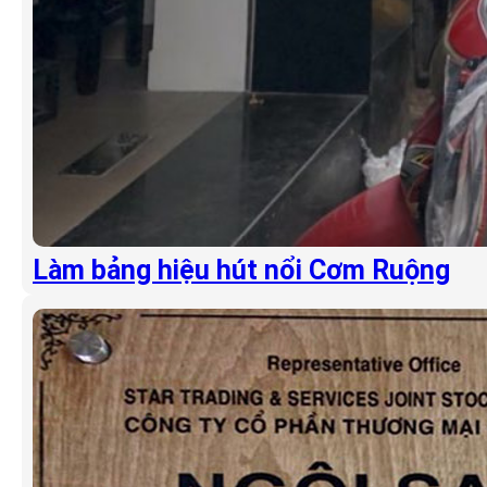
Làm bảng hiệu hút nổi Cơm Ruộng