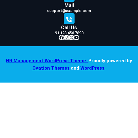
Mail
support@example.com
Call Us
91 123 456 7890
Facebook
Instagram
X
YouTube
HR Management WordPress Theme.
Proudly powered by
Ovation Themes
and
WordPress
.