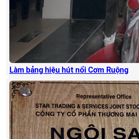
Làm bảng hiệu hút nổi Cơm Ruộng