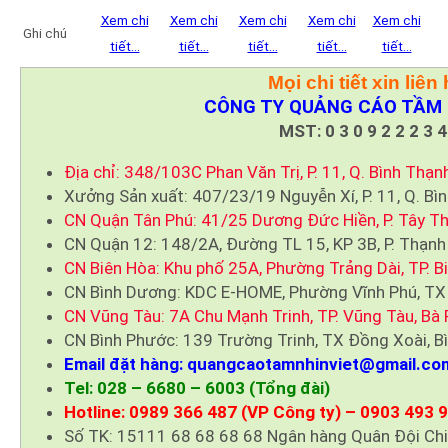
Xem chi
Xem chi
Xem chi
Xem chi
Xem chi
Ghi chú
tiết…
tiết…
tiết…
tiết…
tiết…
Mọi chi tiết xin liên 
CÔNG TY QUẢNG CÁO TẦM 
MST: 0 3 0 9 2 2 2 3 4
Địa chỉ: 348/103C Phan Văn Trị, P. 11, Q. Bình Thạn
Xưởng Sản xuất: 407/23/19 Nguyễn Xí, P. 11, Q. Bì
CN Quận Tân Phú: 41/25 Dương Đức Hiền, P. Tây Th
CN Quận 12: 148/2A, Đường TL 15, KP 3B, P. Thạnh
CN Biên Hòa: Khu phố 25A, Phường Trảng Dài, TP. B
CN Bình Dương: KDC E-HOME, Phường Vĩnh Phú, TX
CN Vũng Tàu: 7A Chu Mạnh Trinh, TP. Vũng Tàu, Bà 
CN Bình Phước: 139 Trường Trinh, TX Đồng Xoài, B
Email đặt hàng: quangcaotamnhinviet@gmail.co
Tel: 028 – 6680 – 6003 (Tổng đài)
Hotline: 0989 366 487 (VP Công ty) – 0903 493 
Số TK: 15111 68 68 68 68 Ngân hàng Quân Đội Ch