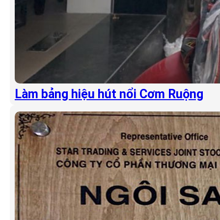
Làm bảng hiệu hút nổi Cơm Ruộng