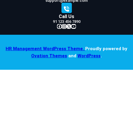
support@example.com
Call Us
91 123 456 7890
Facebook
Instagram
X
YouTube
HR Management WordPress Theme.
Proudly powered by
Ovation Themes
and
WordPress
.