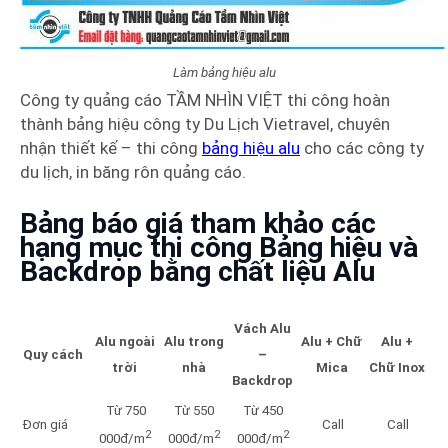
Làm bảng hiệu alu
Công ty quảng cáo TẦM NHÌN VIỆT thi công hoàn
thành bảng hiệu công ty Du Lịch Vietravel, chuyên
nhận thiết kế – thi công
bảng hiệu alu
cho các công ty
du lịch, in băng rôn quảng cáo.
Bảng báo giá tham khảo các
hạng mục thi công Bảng hiệu và
Backdrop bằng chất liệu Alu
Vách Alu
Alu ngoài
Alu trong
Alu + Chữ
Alu +
Quy cách
–
trời
nhà
Mica
Chữ Inox
Backdrop
Từ 750
Từ 550
Từ 450
Đơn giá
Call
Call
2
2
2
000đ/m
000đ/m
000đ/m