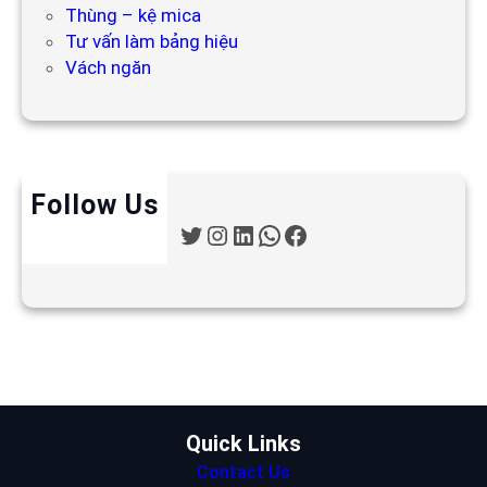
Thùng – kệ mica
Tư vấn làm bảng hiệu
Vách ngăn
Follow Us
T
I
L
W
F
w
n
i
h
a
i
s
n
a
c
t
t
k
t
e
t
a
e
s
b
e
g
d
A
o
r
r
I
p
o
a
n
p
k
m
Quick Links
Contact Us