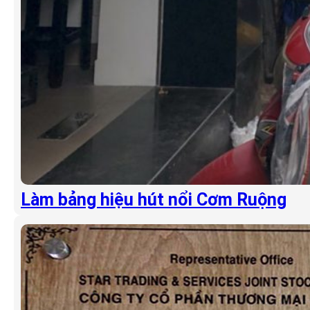
Làm bảng hiệu hút nổi Cơm Ruộng