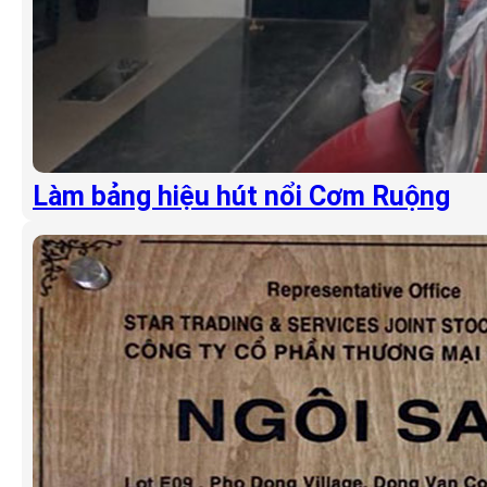
Làm bảng hiệu hút nổi Cơm Ruộng