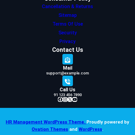
Cancellation & Returns
Sitemap
Terms Of Use
Security
Privacy
Contact Us
Mail
support@example.com
Call Us
91 123 456 7890
Facebook
Instagram
X
YouTube
HR Management WordPress Theme.
Proudly powered by
Ovation Themes
and
WordPress
.