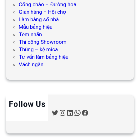
Cổng chào – Đường hoa
Gian hàng – Hội chợ
Làm bảng số nhà
Mẫu bảng hiệu
Tem nhãn
Thi công Showroom
Thùng – kệ mica
Tư vấn làm bảng hiệu
Vách ngăn
Follow Us
T
I
L
W
F
w
n
i
h
a
i
s
n
a
c
t
t
k
t
e