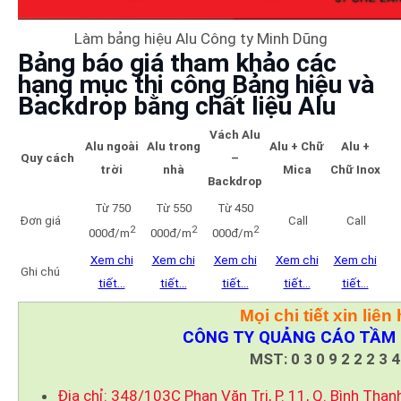
Làm bảng hiệu Alu Công ty Minh Dũng
Bảng báo giá tham khảo các
hạng mục thi công Bảng hiệu và
Backdrop bằng chất liệu Alu
Vách Alu
Alu ngoài
Alu trong
Alu + Chữ
Alu +
Quy cách
–
trời
nhà
Mica
Chữ Inox
Backdrop
Từ 750
Từ 550
Từ 450
Đơn giá
Call
Call
2
2
2
000đ/m
000đ/m
000đ/m
Xem chi
Xem chi
Xem chi
Xem chi
Xem chi
Ghi chú
tiết…
tiết…
tiết…
tiết…
tiết…
Mọi chi tiết xin liên 
CÔNG TY QUẢNG CÁO TẦM 
MST: 0 3 0 9 2 2 2 3 4
Địa chỉ: 348/103C Phan Văn Trị, P. 11, Q. Bình Thạn