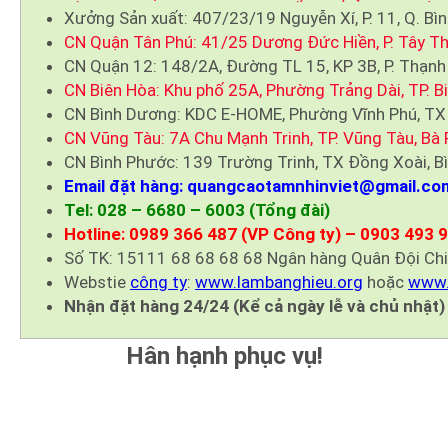
Xưởng Sản xuất: 407/23/19 Nguyễn Xí, P. 11, Q. Bì
CN Quận Tân Phú: 41/25 Dương Đức Hiền, P. Tây Th
CN Quận 12: 148/2A, Đường TL 15, KP 3B, P. Thạnh
CN Biên Hòa: Khu phố 25A, Phường Trảng Dài, TP. B
CN Bình Dương: KDC E-HOME, Phường Vĩnh Phú, TX
CN Vũng Tàu: 7A Chu Mạnh Trinh, TP. Vũng Tàu, Bà 
CN Bình Phước: 139 Trường Trinh, TX Đồng Xoài, B
Email đặt hàng: quangcaotamnhinviet@gmail.co
Tel: 028 – 6680 – 6003 (Tổng đài)
Hotline: 0989 366 487 (VP Công ty) – 0903 493 
Số TK: 15111 68 68 68 68 Ngân hàng Quân Đội Ch
Webstie
công ty
:
www.lambanghieu.org
hoặc
www.
Nhận đặt hàng 24/24 (Kể cả ngày lễ và chủ nhật)
Hân hạnh phục vụ!