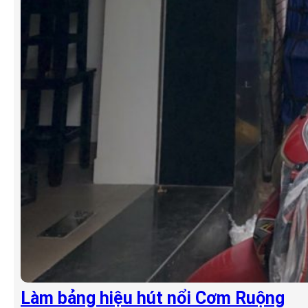
Làm bảng hiệu hút nổi Cơm Ruộng