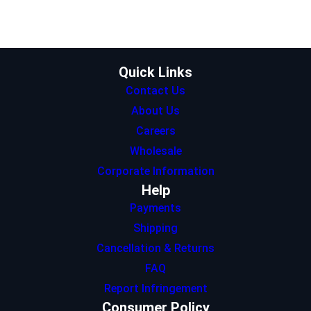
t
a
e
s
b
e
g
d
A
o
r
r
I
p
o
a
n
p
k
m
Quick Links
Contact Us
About Us
Careers
Wholesale
Corporate Information
Help
Payments
Shipping
Cancellation & Returns
FAQ
Report Infringement
Consumer Policy