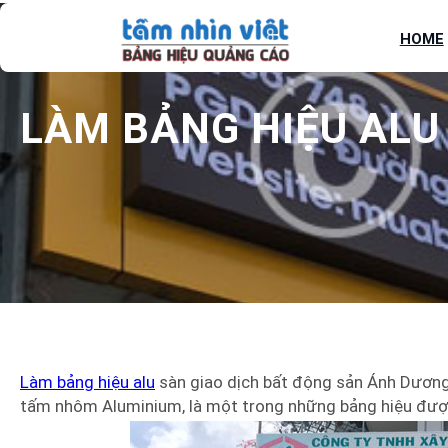
Chuyển
đến
HOME
phần
nội
dung
LÀM BẢNG HIỆU ALU
Làm bảng hiệu alu
sàn giao dịch bất động sản Ánh Dương L
tấm nhôm Aluminium, là một trong những bảng hiệu được 