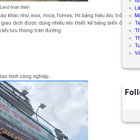
Gi
Land hoàn thiện
L
Mẫ
cáo khác như inox, mica, fomex, thì bảng hiệu Alu trở
T
 giao dịch được dùng nhiều khi thiết kế bảng biển ở
T
 khi lưu thông trên đường.
Th
Tư
V
 tạo hình công nghiệp.
Fol