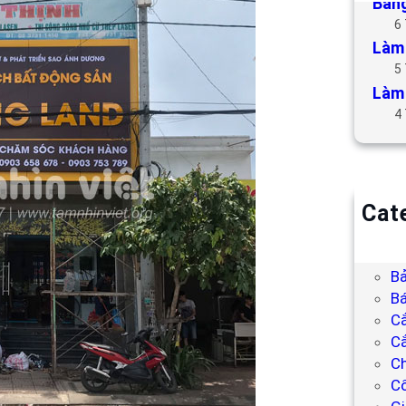
Bảng
6
Làm 
5
Làm 
4
Cat
B
Bả
Bả
Bá
C
Cắ
Ch
C