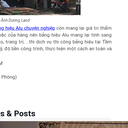
ch Ánh Dương Land
g hiệu Alu chuyện nghiệp
còn mang lại giá trị thẩm
oặc của hàng nên bảng hiệu Alu mang lại tính sang
, trang trí, …thì dịch vụ thi công bảng hiệu tại Tầm
, độ bền công trình, thực hiện một cách an toàn và
CM
n Phòng)
es & Posts