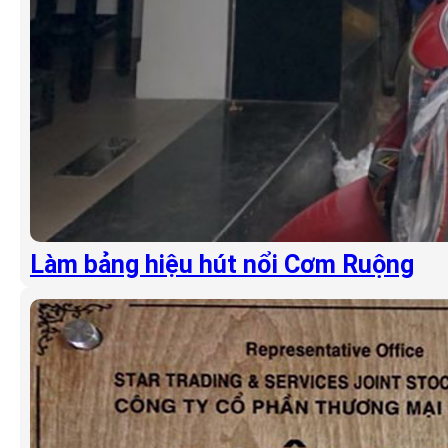
Làm bảng hiệu hút nổi Cơm Ruộng