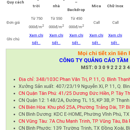
Quy cách
–
trời
nhà
Mica
Chữ Inox
Backdrop
Từ 750
Từ 550
Từ 450
Đơn giá
Call
Call
2
2
2
000đ/m
000đ/m
000đ/m
Xem chi
Xem chi
Xem chi
Xem chi
Xem chi
Ghi chú
tiết…
tiết…
tiết…
tiết…
tiết…
Mọi chi tiết xin liên 
CÔNG TY QUẢNG CÁO TẦM 
MST: 0 3 0 9 2 2 2 3 4
Địa chỉ: 348/103C Phan Văn Trị, P. 11, Q. Bình Thạn
Xưởng Sản xuất: 407/23/19 Nguyễn Xí, P. 11, Q. Bì
CN Quận Tân Phú: 41/25 Dương Đức Hiền, P. Tây Th
CN Quận 12: 148/2A, Đường TL 15, KP 3B, P. Thạnh
CN Biên Hòa: Khu phố 25A, Phường Trảng Dài, TP. B
CN Bình Dương: KDC E-HOME, Phường Vĩnh Phú, TX
CN Vũng Tàu: 7A Chu Mạnh Trinh, TP. Vũng Tàu, Bà 
CN Bình Phước: 139 Trường Trinh, TX Đồng Xoài, B