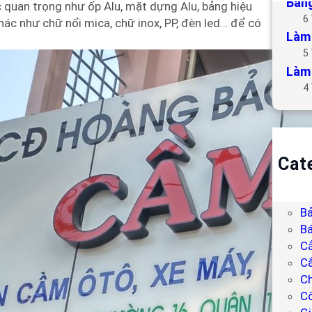
Bảng
 quan trọng như ốp Alu, mặt dựng Alu, bảng hiệu
6
khác như chữ nổi mica, chữ inox, PP, đèn led… để có
Làm 
5
Làm 
4
Cat
B
Bả
Bả
Bá
C
Cắ
Ch
C