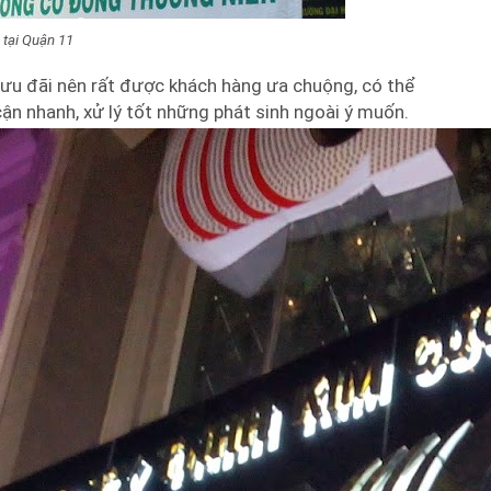
 tại Quận 11
h ưu đãi nên rất được khách hàng ưa chuộng, có thể
cận nhanh, xử lý tốt những phát sinh ngoài ý muốn.