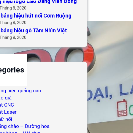
 hiệu logo Cao Đẳng Viễn Đông
 Tháng 8, 2020
bảng hiệu hút nổi Cơm Ruộng
 Tháng 8, 2020
bảng hiệu gỗ Tầm Nhìn Việt
 Tháng 8, 2020
egories
ackdrop
ng hiệu
ng hiệu quảng cáo
o giá
ắt CNC
t Laser
ữ nổi
ổng chào – Đường hoa