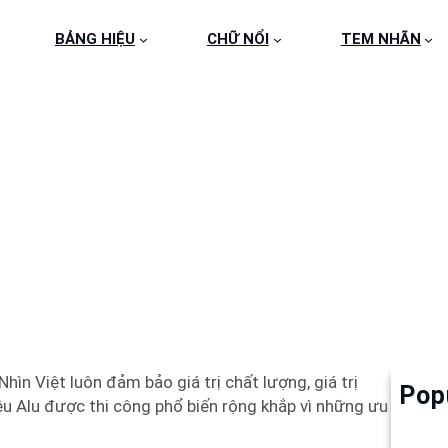
BẢNG HIỆU
CHỮ NỔI
TEM NHÃN
 HIỆU ALU TẠI QUẬN
ìn Việt luôn đảm bảo giá trị chất lượng, giá trị
Pop
Làm 
ệu Alu được thi công phổ biến rộng khắp vì những ưu
6