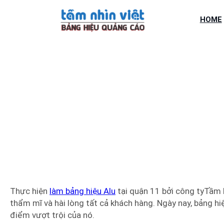
Chuyển
đến
HOME
phần
nội
dung
LÀM BẢNG
Thực hiện
làm bảng hiệu Alu
tại quận 11 bởi công tyTầm Nh
thẩm mĩ và hài lòng tất cả khách hàng. Ngày nay, bảng hi
điểm vượt trội của nó.