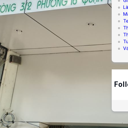
Gi
L
Mẫ
T
T
Th
Tư
V
Fol