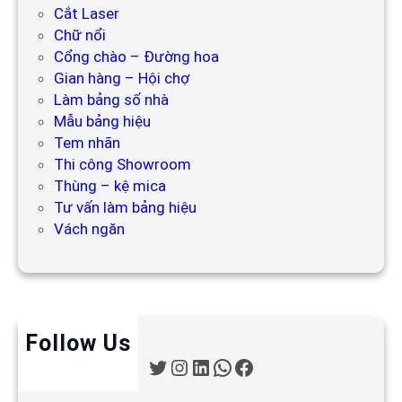
Cắt Laser
Chữ nổi
Cổng chào – Đường hoa
Gian hàng – Hội chợ
Làm bảng số nhà
Mẫu bảng hiệu
Tem nhãn
Thi công Showroom
Thùng – kệ mica
Tư vấn làm bảng hiệu
Vách ngăn
Follow Us
T
I
L
W
F
w
n
i
h
a