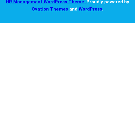
HR Management WordPress Theme.
Proudly powered by
Ovation Themes
and
WordPress
.