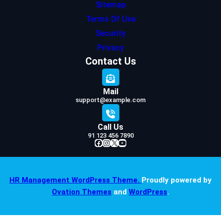
Sitemap
Terms Of Use
Security
Privacy
Contact Us
Mail
support@example.com
Call Us
91 123 456 7890
Facebook
Instagram
X
YouTube
HR Management WordPress Theme.
Proudly powered by
Ovation Themes
and
WordPress
.