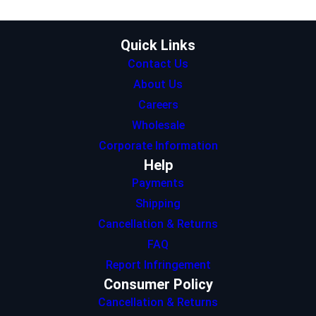
r
r
I
p
o
a
n
p
k
m
Quick Links
Contact Us
About Us
Careers
Wholesale
Corporate Information
Help
Payments
Shipping
Cancellation & Returns
FAQ
Report Infringement
Consumer Policy
Cancellation & Returns