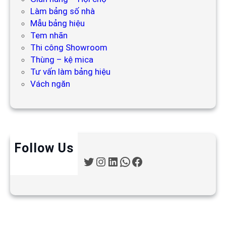
Làm bảng số nhà
Mẫu bảng hiệu
Tem nhãn
Thi công Showroom
Thùng – kệ mica
Tư vấn làm bảng hiệu
Vách ngăn
Follow Us
T
I
L
W
F
w
n
i
h
a
i
s
n
a
c
t
t
k
t
e
t
a
e
s
b
e
g
d
A
o