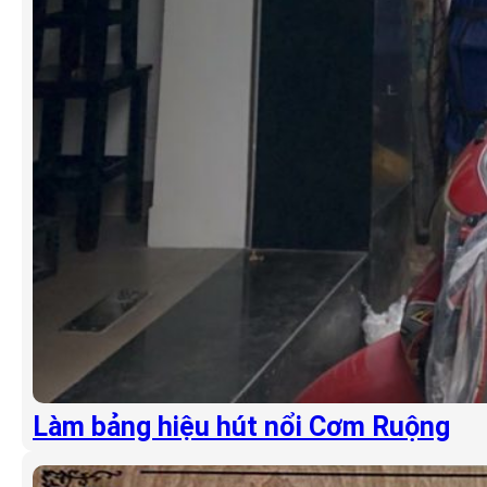
Làm bảng hiệu hút nổi Cơm Ruộng