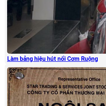
Làm bảng hiệu hút nổi Cơm Ruộng