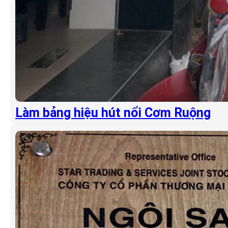
Làm bảng hiệu hút nổi Cơm Ruộng