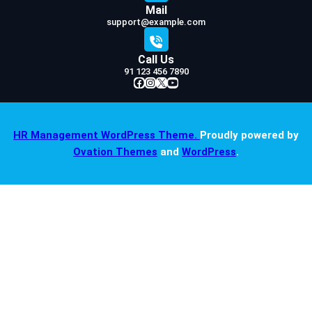
Mail
support@example.com
Call Us
91 123 456 7890
Facebook
Instagram
X
YouTube
HR Management WordPress Theme.
Proudly powered by
Ovation Themes
and
WordPress
.