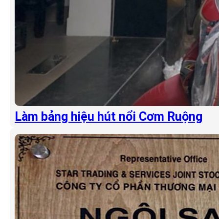
Làm bảng hiệu hút nổi Cơm Ruộng