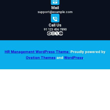
Mail
support@example.com
Call Us
91 123 456 7890
Facebook
Instagram
X
YouTube
HR Management WordPress Theme.
Proudly powered by
Ovation Themes
and
WordPress
.