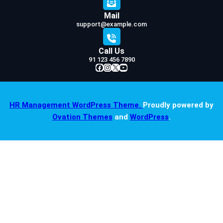
Mail
support@example.com
Call Us
91 123 456 7890
Facebook
Instagram
X
YouTube
HR Management WordPress Theme.
Proudly powered by
Ovation Themes
and
WordPress
.