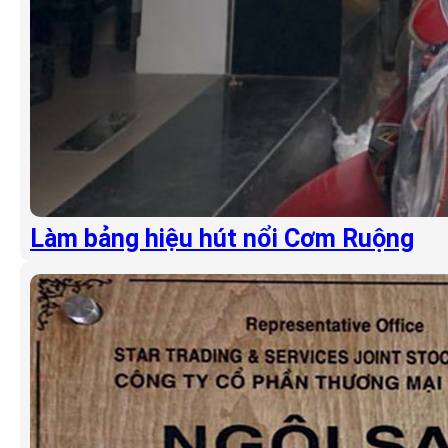
Làm bảng hiệu hút nổi Cơm Ruộng