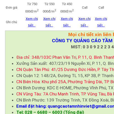
Từ 750
Từ 550
Từ 450
Đơn giá
Call
Call
2
2
2
000đ/m
000đ/m
000đ/m
Xem chi
Xem chi
Xem chi
Xem chi
Xem chi
Ghi chú
tiết…
tiết…
tiết…
tiết…
tiết…
Mọi chi tiết xin liên 
CÔNG TY QUẢNG CÁO TẦM 
MST: 0 3 0 9 2 2 2 3 4
Địa chỉ: 348/103C Phan Văn Trị, P. 11, Q. Bình Thạn
Xưởng Sản xuất: 407/23/19 Nguyễn Xí, P. 11, Q. Bì
CN Quận Tân Phú: 41/25 Dương Đức Hiền, P. Tây Th
CN Quận 12: 148/2A, Đường TL 15, KP 3B, P. Thạnh
CN Biên Hòa: Khu phố 25A, Phường Trảng Dài, TP. B
CN Bình Dương: KDC E-HOME, Phường Vĩnh Phú, TX
CN Vũng Tàu: 7A Chu Mạnh Trinh, TP. Vũng Tàu, Bà 
CN Bình Phước: 139 Trường Trinh, TX Đồng Xoài, B
Email đặt hàng: quangcaotamnhinviet@gmail.co
Tel: 028 – 6680 – 6003 (Tổng đài)