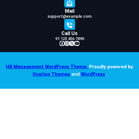
Mail
support@example.com
Call Us
91 123 456 7890
Facebook
Instagram
X
YouTube
HR Management WordPress Theme.
Proudly powered by
Ovation Themes
and
WordPress
.