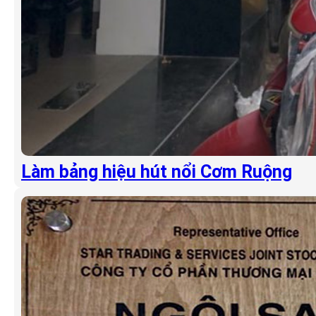
Làm bảng hiệu hút nổi Cơm Ruộng