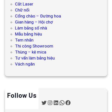
Cắt Laser
Chữ nổi
Cổng chào – Đường hoa
Gian hàng – Hội chợ
Làm bảng số nhà
Mẫu bảng hiệu
Tem nhãn
Thi công Showroom
Thùng – kệ mica
Tư vấn làm bảng hiệu
Vách ngăn
Follow Us
T
I
L
W
F
w
n
i
h
a