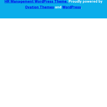
HR Management WordPress Theme.
Proudly powered by
Ovation Themes
and
WordPress
.