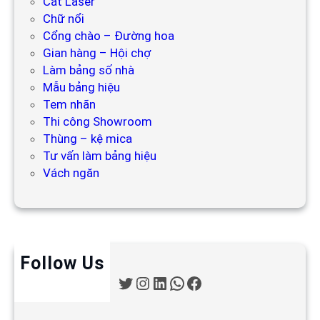
Cắt Laser
Chữ nổi
Cổng chào – Đường hoa
Gian hàng – Hội chợ
Làm bảng số nhà
Mẫu bảng hiệu
Tem nhãn
Thi công Showroom
Thùng – kệ mica
Tư vấn làm bảng hiệu
Vách ngăn
Follow Us
T
I
L
W
F
w
n
i
h
a
i
s
n
a
c