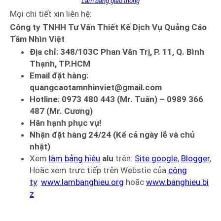
Làm bảng giao thông
Mọi chi tiết xin liên hệ:
Công ty TNHH Tư Vấn Thiết Kế Dịch Vụ Quảng Cáo
Tầm Nhìn Việt
Địa chỉ: 348/103C Phan Văn Trị, P. 11, Q. Bình
Thạnh, TP.HCM
Email đặt hàng:
quangcaotamnhinviet@gmail.com
Hotline: 0973 480 443 (Mr. Tuấn) – 0989 366
487 (Mr. Cương)
Hân hạnh phục vụ!
Nhận đặt hàng 24/24 (Kể cả ngày lễ và chủ
nhật)
Xem
làm
bảng hiệu
alu
trên:
Site google
,
Blogger
,
Hoặc xem trực tiếp trên Webstie của
công
ty
:
www.lambanghieu.org
hoặc
www.banghieu.bi
z