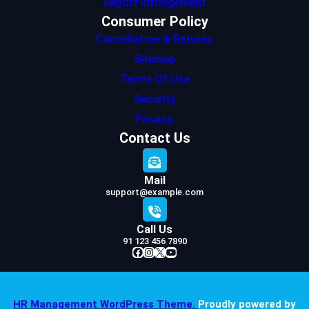
Report Infringement
Consumer Policy
Cancellation & Returns
Sitemap
Terms Of Use
Security
Privacy
Contact Us
Mail
support@example.com
Call Us
91 123 456 7890
Facebook
Instagram
X
YouTube
HR Management WordPress Theme.
Proudly powered by