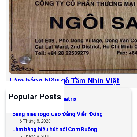
Làm bảng hiệu gỗ Tầm Nhìn Việt
Popular Posts
Làm bảng hiệu LED matrix
6 Tháng 5, 2019
Bảng hiệu logo Cao Đẳng Viễn Đông
6 Tháng 8, 2020
Làm bảng hiệu hút nổi Cơm Ruộng
5 Tháng 8, 2020