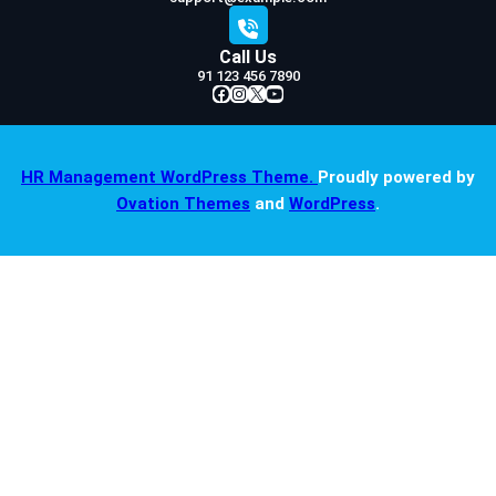
Call Us
91 123 456 7890
Facebook
Instagram
X
YouTube
HR Management WordPress Theme.
Proudly powered by
Ovation Themes
and
WordPress
.