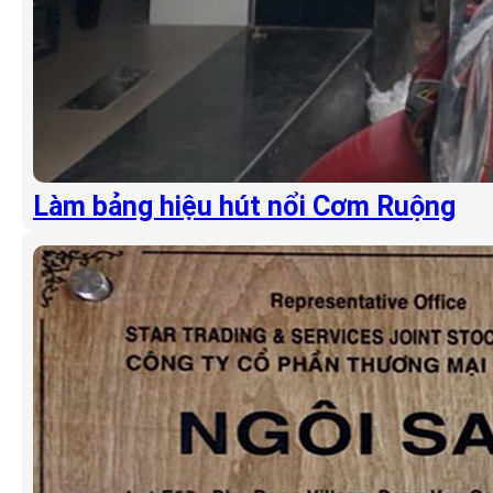
Làm bảng hiệu hút nổi Cơm Ruộng