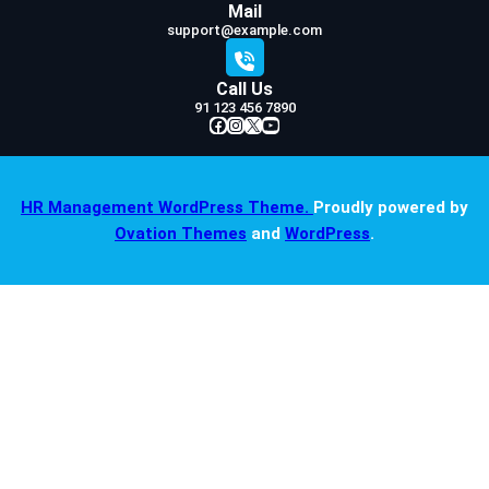
Mail
support@example.com
Call Us
91 123 456 7890
Facebook
Instagram
X
YouTube
HR Management WordPress Theme.
Proudly powered by
Ovation Themes
and
WordPress
.