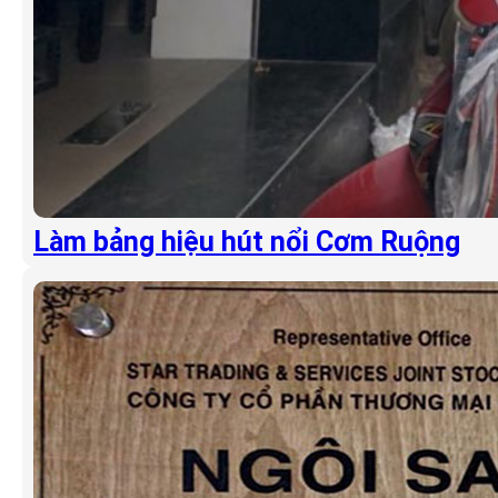
Làm bảng hiệu hút nổi Cơm Ruộng