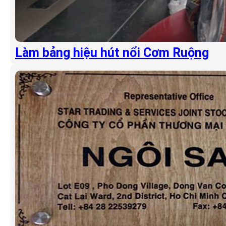
Làm bảng hiệu hút nổi Cơm Ruộng