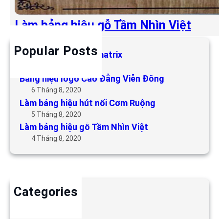
Làm bảng hiệu gỗ Tầm Nhìn Việt
Popular Posts
Làm bảng hiệu LED matrix
6 Tháng 5, 2019
Bảng hiệu logo Cao Đẳng Viễn Đông
6 Tháng 8, 2020
Làm bảng hiệu hút nổi Cơm Ruộng
5 Tháng 8, 2020
Làm bảng hiệu gỗ Tầm Nhìn Việt
4 Tháng 8, 2020
Categories
Backdrop
Bảng hiệu