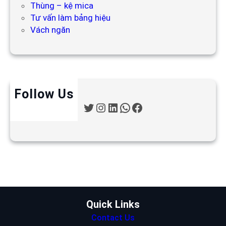
Thùng – kệ mica
Tư vấn làm bảng hiệu
Vách ngăn
Follow Us
T
I
L
W
F
w
n
i
h
a
i
s
n
a
c
t
t
k
t
e
t
a
e
s
b
e
g
d
A
o
r
r
I
p
o
a
n
p
k
m
Quick Links
Contact Us