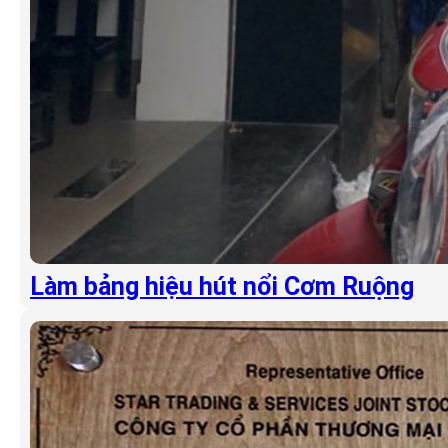
Làm bảng hiệu hút nổi Cơm Ruộng