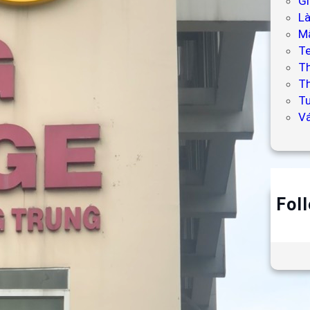
Gi
L
Mẫ
T
T
Th
Tư
V
Fol