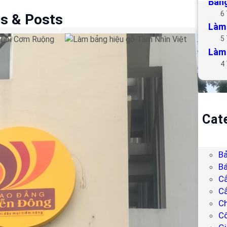
Bảng
6
es & Posts
Làm 
5
u hút nổi
Làm bảng hiệu gỗ Tầm
Làm 
Nhìn Việt
4
Cat
B
Bả
Bả
Bá
C
Cắ
Ch
C