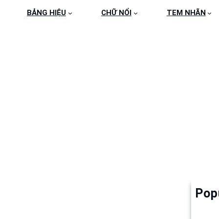
BẢNG HIỆU
CHỮ NỔI
TEM NHÃN
NGUYENTUAN
Pop
Làm 
6