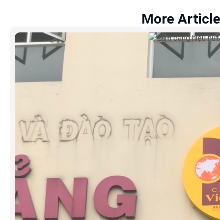
More Articl
Làm bảng hiệ
Cơm Ruộng