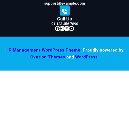
support@example.com
Call Us
91 123 456 7890
Facebook
Instagram
X
YouTube
HR Management WordPress Theme.
Proudly powered by
Ovation Themes
and
WordPress
.