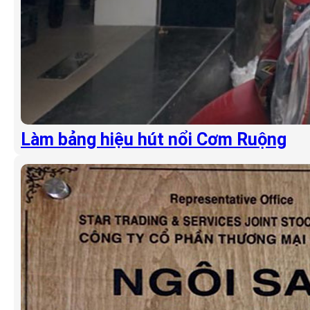
Làm bảng hiệu hút nổi Cơm Ruộng