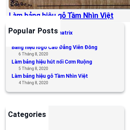
Làm bảng hiệu gỗ Tầm Nhìn Việt
Popular Posts
Làm bảng hiệu LED matrix
6 Tháng 5, 2019
Bảng hiệu logo Cao Đẳng Viễn Đông
6 Tháng 8, 2020
Làm bảng hiệu hút nổi Cơm Ruộng
5 Tháng 8, 2020
Làm bảng hiệu gỗ Tầm Nhìn Việt
4 Tháng 8, 2020
Categories
Backdrop
Bảng hiệu