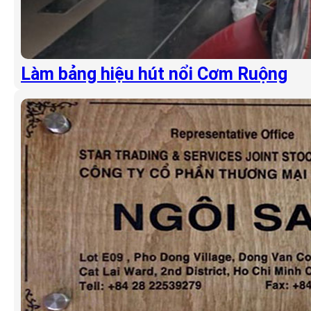
Làm bảng hiệu hút nổi Cơm Ruộng