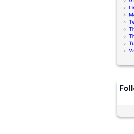
Gi
L
Mẫ
T
T
Th
Tư
V
Fol