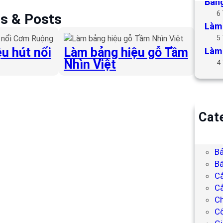
Bảng
6
es & Posts
Làm 
5
u hút nổi
Làm bảng hiệu gỗ Tầm
Làm 
Nhìn Việt
4
Cat
B
Bả
Bả
Bá
C
Cắ
Ch
C