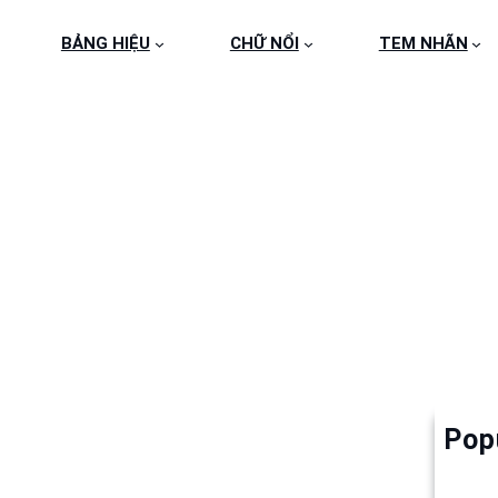
BẢNG HIỆU
CHỮ NỔI
TEM NHÃN
TOROKO
Pop
Làm 
6