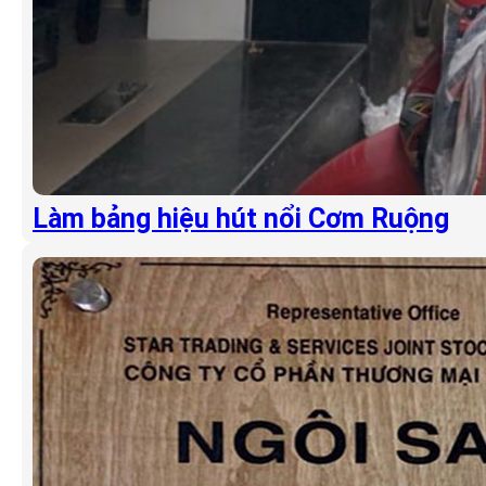
Làm bảng hiệu hút nổi Cơm Ruộng