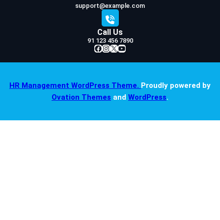
support@example.com
Call Us
91 123 456 7890
Facebook
Instagram
X
YouTube
HR Management WordPress Theme.
Proudly powered by
Ovation Themes
and
WordPress
.