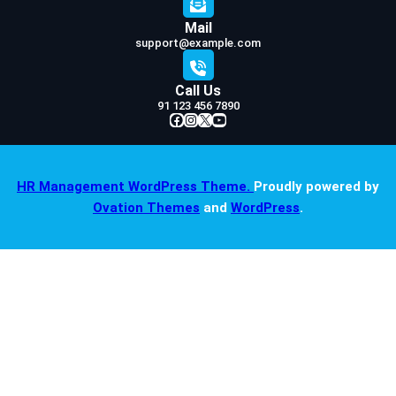
Mail
support@example.com
Call Us
91 123 456 7890
Facebook
Instagram
X
YouTube
HR Management WordPress Theme.
Proudly powered by
Ovation Themes
and
WordPress
.