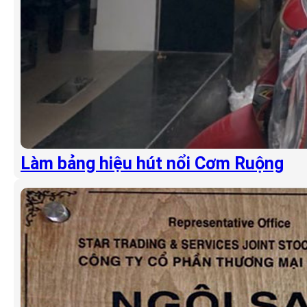
Làm bảng hiệu hút nổi Cơm Ruộng