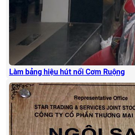
Làm bảng hiệu hút nổi Cơm Ruộng