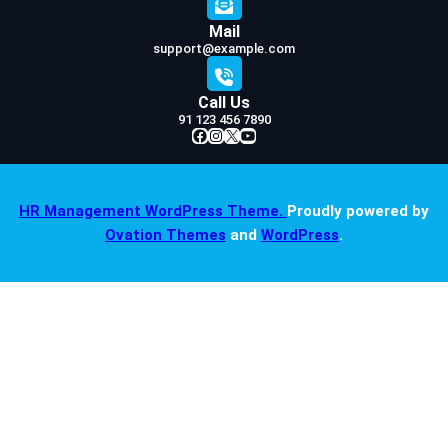
Mail
support@example.com
Call Us
91 123 456 7890
Facebook
Instagram
X
YouTube
HR Management WordPress Theme.
Proudly powered by
Ovation Themes
and
WordPress
.